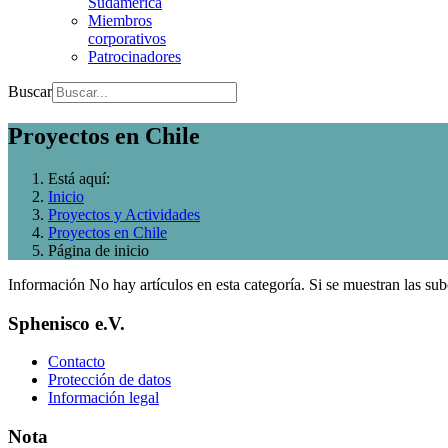
Sudamerica
Miembros
corporativos
Patrocinadores
Buscar
Proyectos en Chile
Está aquí:
Inicio
Proyectos y Actividades
Proyectos en Chile
Página de inicio
Información
No hay artículos en esta categoría. Si se muestran las sub
Sphenisco e.V.
Contacto
Protección de datos
Información legal
Nota