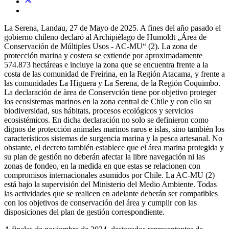
La Serena, Landau, 27 de Mayo de 2025. A fines del año pasado el
gobierno chileno declaró al Archipiélago de Humoldt „Área de
Conservación de Múltiples Usos - AC-MU“ (2). La zona de
protección marina y costera se extiende por aproximadamente
574.873 hectáreas e incluye la zona que se encuentra frente a la
costa de las comunidad de Freirina, en la Región Atacama, y frente a
las comunidades La Higuera y La Serena, de la Región Coquimbo.
La declaración de àrea de Conservción tiene por objetivo proteger
los ecosistemas marinos en la zona central de Chile y con ello su
biodiversidad, sus hábitats, procesos ecológicos y servicios
ecosistémicos. En dicha declaración no solo se definieron como
dignos de protección animales marinos raros e islas, sino también los
característicos sistemas de surgencia marina y la pesca artesanal. No
obstante, el decreto también establece que el área marina protegida y
su plan de gestión no deberán afectar la libre navegación ni las
zonas de fondeo, en la medida en que estas se relacionen con
compromisos internacionales asumidos por Chile. La AC-MU (2)
está bajo la supervisión del Ministerio del Medio Ambiente. Todas
las actividades que se realicen en adelante deberán ser compatibles
con los objetivos de conservación del área y cumplir con las
disposiciones del plan de gestión correspondiente.