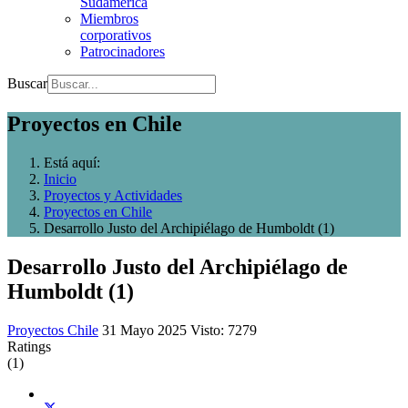
Sudamerica
Miembros
corporativos
Patrocinadores
Buscar
Proyectos en Chile
Está aquí:
Inicio
Proyectos y Actividades
Proyectos en Chile
Desarrollo Justo del Archipiélago de Humboldt (1)
Desarrollo Justo del Archipiélago de
Humboldt (1)
Proyectos Chile
31 Mayo 2025
Visto: 7279
Ratings
(1)